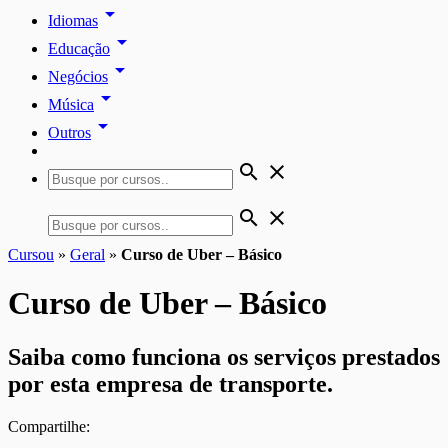
arrow_drop_down
Idiomas
arrow_drop_down
Educação
arrow_drop_down
Negócios
arrow_drop_down
Música
arrow_drop_down
Outros
search
close
search
close
Cursou
»
Geral
»
Curso de Uber – Básico
Curso de Uber – Básico
Saiba como funciona os serviços prestados
por esta empresa de transporte.
Compartilhe: