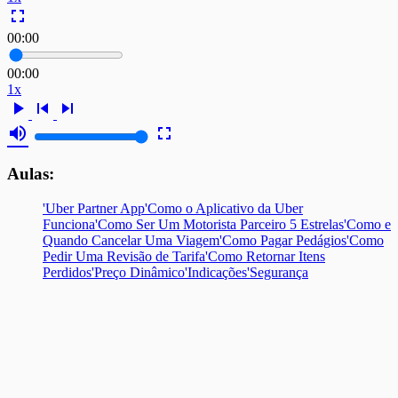
fullscreen
00:00
00:00
1x
play_arrow
skip_previous
skip_next
volume_up
fullscreen
Aulas:
'Uber Partner App
'Como o Aplicativo da Uber
Funciona
'Como Ser Um Motorista Parceiro 5 Estrelas
'Como e
Quando Cancelar Uma Viagem
'Como Pagar Pedágios
'Como
Pedir Uma Revisão de Tarifa
'Como Retornar Itens
Perdidos
'Preço Dinâmico
'Indicações
'Segurança