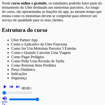
Neste
curso online e gratuito
, os estudantes poderão fazer parte do
treinamento do Uber destinado aos motoristas parceiros. Ao longo
do curso, são apresentadas as funções do app, ao mesmo tempo que
ensina como os motoristas devem se comportar para oferecer um
serviço de qualidade para os seus clientes.
Estrutura do curso
Uber Partner App
Como o Aplicativo da Uber Funciona
Como Ser Um Motorista Parceiro 5 Estrelas
Como e Quando Cancelar Uma Viagem
Como Pagar Pedágios
Como Pedir Uma Revisão de Tarifa
Como Retornar Itens Perdidos
Preço Dinâmico
Indicações
Segurança
play_arrow
skip_previous
skip_next
00:00
/
volume_up
1x