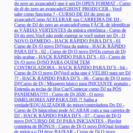
do zero ao avançado
O que é um Dj OPEN FORMAT - Curso
de dj do zero ao avançado!
GHOST PRODUCER - Você
sabe como funciona ? - CURSO DE DJ do zero ao
avançado!
Como ACELERAR sua CARREIRA DE DJ -
Curso de DJ do zero ao avançado
Forma FÁCIL de identificar
as VÁRIAS VERTENTES da música eletrônica - Curso de
Dj do zero.
Você não pode esperar se você quiser ser Dj - O
NOVO DJ!
MEDO - HACK RÁPIDO PARA DJ´S - 01
Curso de Dj /O novo Dj!
Vaza da galera - HACK RÁPIDO
PARA DJ´S - 02 - Curso de Dj O novo Dj!
Os cursos de Dj
irão acabar - HACK RÁPIDO PARA DJ´S - 03 - Curso de
Dj /O novo Dj!
SÓ PARA QUEM TEM
CONTROLADORA - HACK RÁPIDO PARA DJ´S - 04 -
Curso de Dj O novo Dj!
Você acha que é VELHO para ser DJ
?? - HACK RÁPIDO PARA DJ´S - 06 - Curso de Dj O novo
Dj!
Curso de Dj / Mixagem básico para INICIANTE gratuito -
Entenda as teclas de Hot Cue!
Começar como DJ na PÓS
PANDEMIA??!!! - Curso de Dj 2020 - O novo
Dj
MELHORES APP PARA DJS ?! Saiba a
verdade!
EQUALIZADOR do mixer/controladora Do DJ -
Curso de Dj básico
Isso pode ACABAR com a sua carreira de
DJ - HACK RÁPIDO PARA DJ´S - 07 - Curso de Dj O
novo Dj!
CURSO DE DJ PARA INICIANTES - Playlist
completa de BÔNUS - Curso de Dj O novo Dj!
Qual formato
de música o DJ deve BAIXAR - Curso de Dj O novo