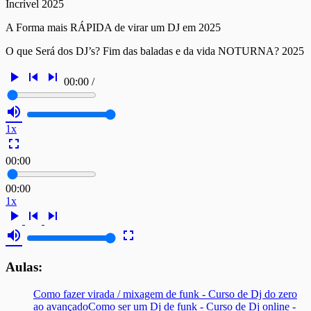
Incrível 2025
A Forma mais RÁPIDA de virar um DJ em 2025
O que Será dos DJ’s? Fim das baladas e da vida NOTURNA? 2025
play_arrow
skip_previous
skip_next
00:00
/
volume_up
1x
fullscreen
00:00
00:00
1x
play_arrow
skip_previous
skip_next
volume_up
fullscreen
Aulas:
Como fazer virada / mixagem de funk - Curso de Dj do zero
ao avançado
Como ser um Dj de funk - Curso de Dj online -