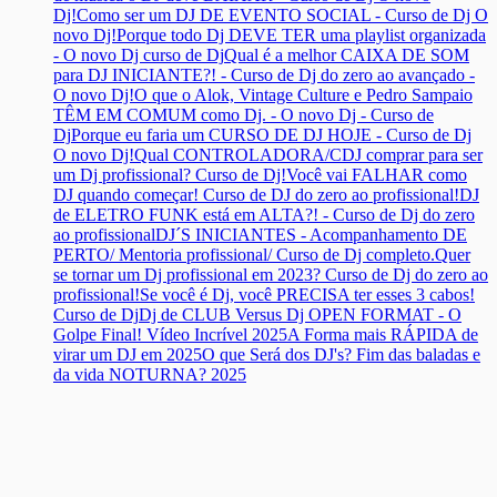
Dj!
Como ser um DJ DE EVENTO SOCIAL - Curso de Dj O
novo Dj!
Porque todo Dj DEVE TER uma playlist organizada
- O novo Dj curso de Dj
Qual é a melhor CAIXA DE SOM
para DJ INICIANTE?! - Curso de Dj do zero ao avançado -
O novo Dj!
O que o Alok, Vintage Culture e Pedro Sampaio
TÊM EM COMUM como Dj. - O novo Dj - Curso de
Dj
Porque eu faria um CURSO DE DJ HOJE - Curso de Dj
O novo Dj!
Qual CONTROLADORA/CDJ comprar para ser
um Dj profissional? Curso de Dj!
Você vai FALHAR como
DJ quando começar! Curso de DJ do zero ao profissional!
DJ
de ELETRO FUNK está em ALTA?! - Curso de Dj do zero
ao profissional
DJ´S INICIANTES - Acompanhamento DE
PERTO/ Mentoria profissional/ Curso de Dj completo.
Quer
se tornar um Dj profissional em 2023? Curso de Dj do zero ao
profissional!
Se você é Dj, você PRECISA ter esses 3 cabos!
Curso de Dj
Dj de CLUB Versus Dj OPEN FORMAT - O
Golpe Final! Vídeo Incrível 2025
A Forma mais RÁPIDA de
virar um DJ em 2025
O que Será dos DJ's? Fim das baladas e
da vida NOTURNA? 2025