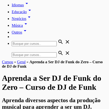
arrow_drop_down
Idiomas
arrow_drop_down
Educação
arrow_drop_down
Negócios
arrow_drop_down
Música
arrow_drop_down
Outros
search
close
search
close
Cursou
»
Geral
»
Aprenda a Ser DJ de Funk do Zero – Curso
de DJ de Funk
Aprenda a Ser DJ de Funk do
Zero – Curso de DJ de Funk
Aprenda diversos aspectos da produção
musical para aprender a ser um DJ.