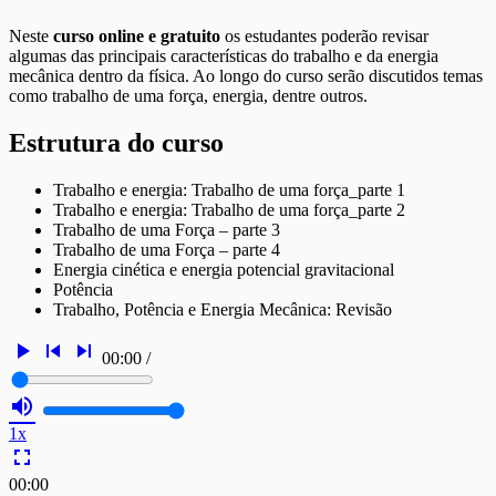
Neste
curso online e gratuito
os estudantes poderão revisar
algumas das principais características do trabalho e da energia
mecânica dentro da física. Ao longo do curso serão discutidos temas
como trabalho de uma força, energia, dentre outros.
Estrutura do curso
Trabalho e energia: Trabalho de uma força_parte 1
Trabalho e energia: Trabalho de uma força_parte 2
Trabalho de uma Força – parte 3
Trabalho de uma Força – parte 4
Energia cinética e energia potencial gravitacional
Potência
Trabalho, Potência e Energia Mecânica: Revisão
play_arrow
skip_previous
skip_next
00:00
/
volume_up
1x
fullscreen
00:00