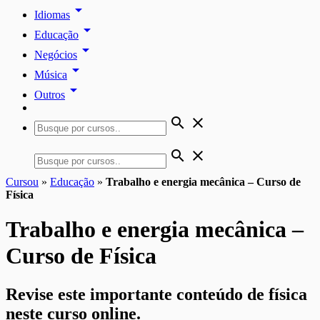
arrow_drop_down
Idiomas
arrow_drop_down
Educação
arrow_drop_down
Negócios
arrow_drop_down
Música
arrow_drop_down
Outros
search
close
search
close
Cursou
»
Educação
»
Trabalho e energia mecânica – Curso de
Física
Trabalho e energia mecânica –
Curso de Física
Revise este importante conteúdo de física
neste curso online.