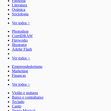
Filosofia
Literatura
Química
Sociologia
Ver todos >
Photoshop
CorelDRAW
Fireworks
Illustrator
Adobe Flash
Ver todos >
Empreendedorismo
Marketing
Finanças
Ver todos >
Violão e guitarra
Baixo e contrabaixo
Teclado
Canto
Teoria Musical