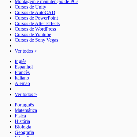
Montagem e manutenção de PCs
Cursos de Unity
Cursos de AutoCAD
Cursos de PowerPoint
Cursos de After Effects
Cursos de WordPress
Cursos de Youtube
Cursos de Sony Vegas
Ver todos >
Inglês
Espanhol
Francês
Italiano
Alemão
Ver todos >
Português
Matemática
Física
História
Biologia
Geografia