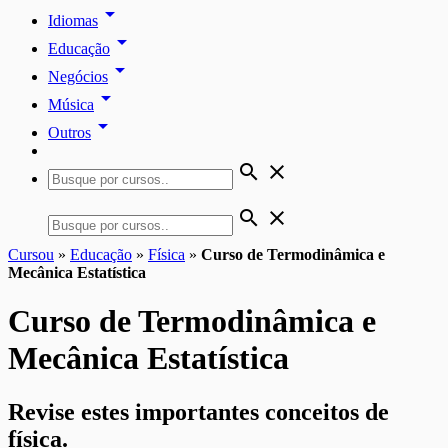
arrow_drop_down
Idiomas
arrow_drop_down
Educação
arrow_drop_down
Negócios
arrow_drop_down
Música
arrow_drop_down
Outros
search
close
search
close
Cursou
»
Educação
»
Física
»
Curso de Termodinâmica e
Mecânica Estatística
Curso de Termodinâmica e
Mecânica Estatística
Revise estes importantes conceitos de
física.