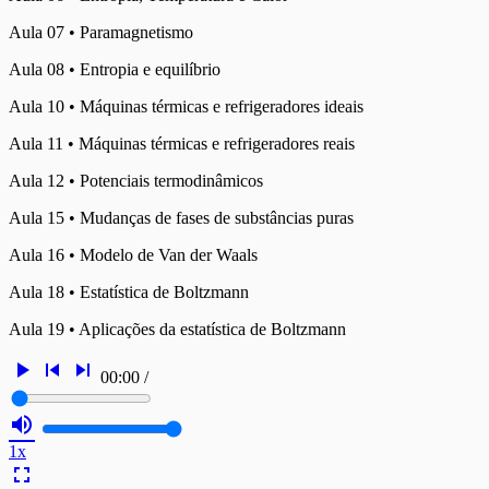
Aula 07 • Paramagnetismo
Aula 08 • Entropia e equilíbrio
Aula 10 • Máquinas térmicas e refrigeradores ideais
Aula 11 • Máquinas térmicas e refrigeradores reais
Aula 12 • Potenciais termodinâmicos
Aula 15 • Mudanças de fases de substâncias puras
Aula 16 • Modelo de Van der Waals
Aula 18 • Estatística de Boltzmann
Aula 19 • Aplicações da estatística de Boltzmann
play_arrow
skip_previous
skip_next
00:00
/
volume_up
1x
fullscreen