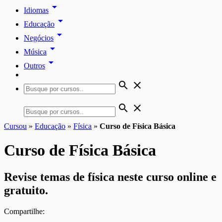
arrow_drop_down
Idiomas
arrow_drop_down
Educação
arrow_drop_down
Negócios
arrow_drop_down
Música
arrow_drop_down
Outros
search
close
search
close
Cursou
»
Educação
»
Física
»
Curso de Física Básica
Curso de Física Básica
Revise temas de física neste curso online e
gratuito.
Compartilhe: