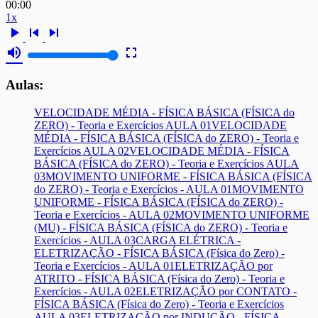
00:00
1x
play_arrow
skip_previous
skip_next
volume_up
fullscreen
Aulas:
VELOCIDADE MÉDIA - FÍSICA BÁSICA (FÍSICA do
ZERO) - Teoria e Exercícios AULA 01
VELOCIDADE
MÉDIA - FÍSICA BÁSICA (FÍSICA do ZERO) - Teoria e
Exercícios AULA 02
VELOCIDADE MÉDIA - FÍSICA
BÁSICA (FÍSICA do ZERO) - Teoria e Exercícios AULA
03
MOVIMENTO UNIFORME - FÍSICA BÁSICA (FÍSICA
do ZERO) - Teoria e Exercícios - AULA 01
MOVIMENTO
UNIFORME - FÍSICA BÁSICA (FÍSICA do ZERO) -
Teoria e Exercícios - AULA 02
MOVIMENTO UNIFORME
(MU) - FÍSICA BÁSICA (FÍSICA do ZERO) - Teoria e
Exercícios - AULA 03
CARGA ELÉTRICA -
ELETRIZAÇÃO - FÍSICA BÁSICA (Física do Zero) -
Teoria e Exercícios - AULA 01
ELETRIZAÇÃO por
ATRITO - FÍSICA BÁSICA (Física do Zero) - Teoria e
Exercícios - AULA 02
ELETRIZAÇÃO por CONTATO -
FÍSICA BÁSICA (Física do Zero) - Teoria e Exercícios
AULA 03
ELETRIZAÇÃO por INDUÇÃO - FÍSICA