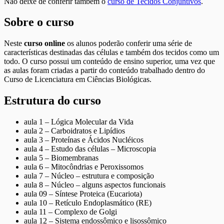
Não deixe de conferir também o
curso de Tecidos Conjuntivos
.
Sobre o curso
Neste
curso online
os alunos poderão conferir uma série de
características destinadas das células e também dos tecidos como um
todo. O curso possui um conteúdo de ensino superior, uma vez que
as aulas foram criadas a partir do conteúdo trabalhado dentro do
Curso de Licenciatura em Ciências Biológicas.
Estrutura do curso
aula 1 – Lógica Molecular da Vida
aula 2 – Carboidratos e Lipídios
aula 3 – Proteínas e Ácidos Nucléicos
aula 4 – Estudo das células – Microscopia
aula 5 – Biomembranas
aula 6 – Mitocôndrias e Peroxissomos
aula 7 – Núcleo – estrutura e composição
aula 8 – Núcleo – alguns aspectos funcionais
aula 09 – Síntese Proteica (Eucariota)
aula 10 – Retículo Endoplasmático (RE)
aula 11 – Complexo de Golgi
aula 12 – Sistema endossômico e lisossômico