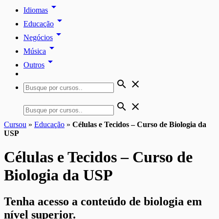
arrow_drop_down
Idiomas
arrow_drop_down
Educação
arrow_drop_down
Negócios
arrow_drop_down
Música
arrow_drop_down
Outros
search
close
search
close
Cursou
»
Educação
»
Células e Tecidos – Curso de Biologia da
USP
Células e Tecidos – Curso de
Biologia da USP
Tenha acesso a conteúdo de biologia em
nível superior.