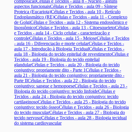
composição
Células e Tecidos - aula 8 - Núcleo - alguns
aspectos funcionais
Células e Tecidos - aula 09 - Síntese
Proteica (Eucariota)
Células e Tecidos - aula 10 - Retículo
Endoplasmático (RE)
Células e Tecidos - aula 11 - Complexo
de Golgi
Células e Tecidos - aula 12 - Sistema endossômico e
lisossômico
Células e Tecidos - aula 13 - Citoesqueleto
Células
e Tecidos - aula 14 - Ciclo celular - caracterização e
controle
Células e Tecidos - aula 15 - Meiose
Células e Tecidos
- aula 16 - Diferenciação e morte celular
Células e Tecidos -
aula 17 - Introdução à Biologia Tecidual
Células e Tecidos -
aula 18 - Biologia do tecido epitelial de revestimento
Células e
Tecidos - aula 19 - Biologia do tecido epitelial
glandular
Células e Tecidos - aula 20 - Biologia do tecido
conjuntivo: propriamente dito - Parte 1
Células e Tecidos -
aula 21 - Biologia do tecido conjuntivo: propriamente dito -
Parte II
Células e Tecidos - aula 22 - Biologia do tecido
conjuntivo: sangue e hemopoese
Células e Tecidos - aula 23 -
Biologia do tecido conjuntivo: tecido linfoide
Células e
Tecidos - aula 24 - Biologia do tecido conjuntivo: tecido
cartilaginoso
Células e Tecidos - aula 25 - Biologia do tecido
conjuntivo: tecido ósseo
Células e Tecidos - aula 26 - Biologia
do tecido muscular
Células e Tecidos - aula 27 - Biologia do
tecido nervoso
Células e Tecidos - aula 28 - Biologia tecidual
do sistema cardiovascular