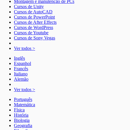
Montagem e manutenção de PCs
Cursos de Unity
Cursos de AutoCAD
Cursos de PowerPoint
Cursos de After Effects
Cursos de WordPress
Cursos de Youtube
Cursos de Sony Vegas
Ver todos >
Inglês
Espanhol
Francês
Italiano
Alemão
Ver todos >
Português
Matemática
Física
História
Biologia
Geografia