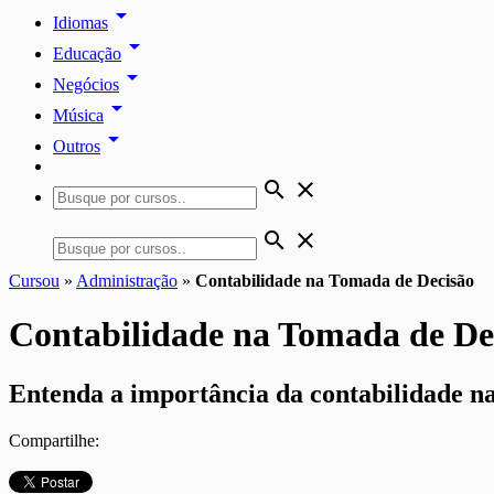
arrow_drop_down
Idiomas
arrow_drop_down
Educação
arrow_drop_down
Negócios
arrow_drop_down
Música
arrow_drop_down
Outros
search
close
search
close
Cursou
»
Administração
»
Contabilidade na Tomada de Decisão
Contabilidade na Tomada de De
Entenda a importância da contabilidade na
Compartilhe: