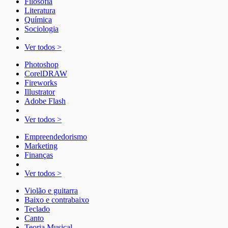
Filosofia
Literatura
Química
Sociologia
Ver todos >
Photoshop
CorelDRAW
Fireworks
Illustrator
Adobe Flash
Ver todos >
Empreendedorismo
Marketing
Finanças
Ver todos >
Violão e guitarra
Baixo e contrabaixo
Teclado
Canto
Teoria Musical